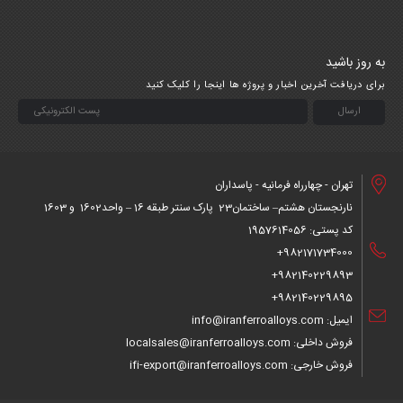
به روز باشید
برای دریافت آخرین اخبار و پروژه ها اینجا را کلیک کنید
تهران - چهارراه فرمانیه - پاسداران
نارنجستان هشتم– ساختمان23 پارک سنتر طبقه 16 – واحد1602 و 1603
کد پستی: 1957614056
982171734000+
982140229893+
982140229895+
ایمیل: info@iranferroalloys.com
فروش داخلی: localsales@iranferroalloys.com
فروش خارجی: ifi-export@iranferroalloys.com