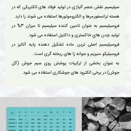
سیلیسیم نقش عنصر آلیاژی در توليد فولاد های الكتريكی که در
هسته ترانسفورمرها و الكتروموتورها استفاده می شوند را دارد.
فروسیلیسیم به عنوان تامين كننده سيليسيم تا ميزان ۳% در
توليد چدن هاي خاكستری و داكتيل استفاده می شود.
فروسیلیسیم اصلی ترين ماده تشكيل دهنده پايه آناليز در
فروسيليكو منيزيم و جوانه زا های ريخته گری است .
به عنوان بخشی از تركيبات پوشش روی سيم جوش (گل
جوش) در برخی الكترود های جوشكاری استفاده می شود.