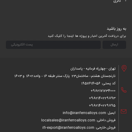
گالری
به روز باشید
برای دریافت آخرین اخبار و پروژه ها اینجا را کلیک کنید
تهران - چهارراه فرمانیه - پاسداران
نارنجستان هشتم– ساختمان23 پارک سنتر طبقه 16 – واحد1602 و 1603
کد پستی: 1957614056
982171734000+
982140229893+
982140229895+
ایمیل: info@iranferroalloys.com
فروش داخلی: localsales@iranferroalloys.com
فروش خارجی: ifi-export@iranferroalloys.com