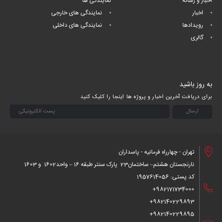
اخبار و رسانه
نمایندگی ها
اخبار
نمایندگی های خارجی
رویدادها
نمایندگی های داخلی
گالری
به روز باشید
برای دریافت آخرین اخبار و پروژه ها اینجا را کلیک کنید
تهران - چهارراه فرمانیه - پاسداران
نارنجستان هشتم– ساختمان23 پارک سنتر طبقه 16 – واحد1602 و 1603
کد پستی: 1957614056
982171734000+
982140229893+
982140229895+