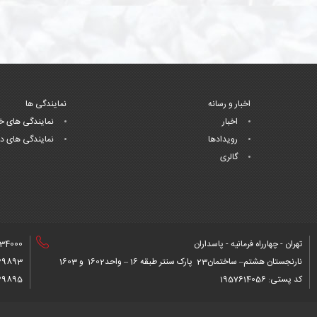
اخبار و رسانه
نمایندگی ها
اخبار
نمایندگی های خ
رویدادها
نمایندگی های د
گالری
تهران - چهارراه فرمانیه - پاسداران
34000+
نارنجستان هشتم– ساختمان23 پارک سنتر طبقه 16 – واحد1602 و 1603
9893+
کد پستی: 1957614056
9895+