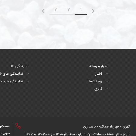
3
2
1
قبلی
بعدی
اخبار و رسانه
نمایندگی ها
اخبار
نمایندگی های خ
رویدادها
نمایندگی های د
گالری
تهران - چهارراه فرمانیه - پاسداران
34000+
نارنجستان هشتم– ساختمان23 پارک سنتر طبقه 16 – واحد1602 و 1603
9893+