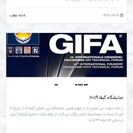
۱۳۹۸/۰۷/۰۹
ادامه مطلب
نمایشگاه گیفا 2019
از شما دعوت می نماییم تا در چهاردهمین نمایشگاه بین المللی گیفا که از تاریخ 4
الی 8 تیرماه در دوسلدورف آلمان برگزار می گردد از غرفه شرکت صنایع فروآلیاژ ایران
در سالن 13 غرفه A 44 با...