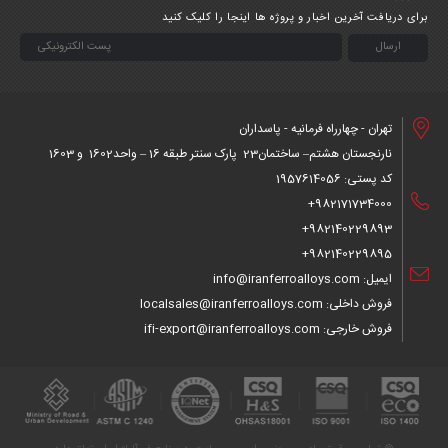
برای دریافت آخرین اخبار و پروژه ها اینجا را کلیک کنید
تهران - چهارراه فرمانیه - پاسداران
نارنجستان هشتم– ساختمان23 پارک سنتر طبقه 16 – واحد1602 و 1603
کد پستی: 1957614056
982171734000+
982140229893+
982140229895+
ایمیل: info@iranferroalloys.com
فروش داخلی: localsales@iranferroalloys.com
فروش خارجی: ifi-export@iranferroalloys.com