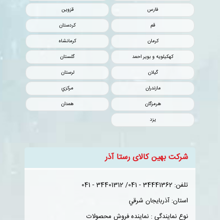
فارس
قزوين
قم
کردستان
کرمان
کرمانشاه
کهکيلويه و بوير احمد
گلستان
گيلان
لرستان
مازندران
مرکزي
هرمزگان
همدان
یزد
شرکت بهین کالای رستا آذر
تلفن: 34441362 - 041/ 34401312 - 041
استان: آذربايجان شرقي
نوع نمایندگی : نماینده فروش محصولات