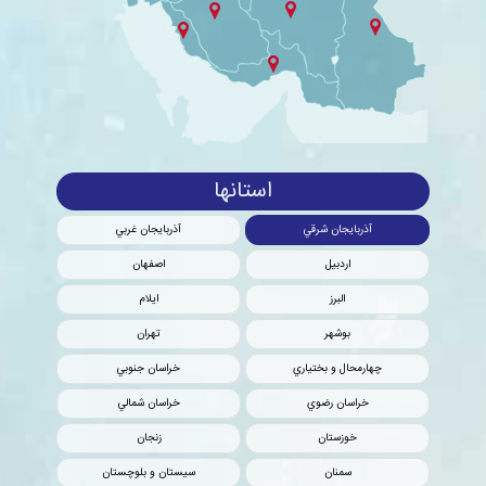
استانها
آذربايجان شرقي
آذربايجان غربي
اردبيل
اصفهان
البرز
ايلام
بوشهر
تهران
چهارمحال و بختياري
خراسان جنوبي
خراسان رضوي
خراسان شمالي
خوزستان
زنجان
سمنان
سيستان و بلوچستان