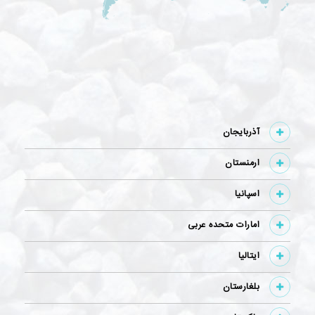
آذربايجان
ارمنستان
اسپانیا
امارات متحده عربی
ایتالیا
بلغارستان