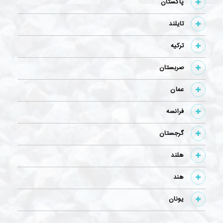
پاکستان
تایلند
تركيه
صربستان
عمان
فرانسه
گرجستان
هلند
هند
یونان