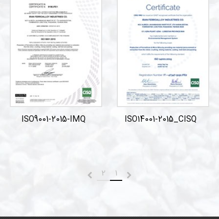
ISO9001-2015-IMQ
ISO14001-2015_CISQ
2
1
قبلی
بعدی