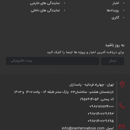
اخبار
نمایندگی های خارجی
رویدادها
نمایندگی های داخلی
گالری
به روز باشید
برای دریافت آخرین اخبار و پروژه ها اینجا را کلیک کنید
تهران - چهارراه فرمانیه - پاسداران
نارنجستان هشتم– ساختمان23 پارک سنتر طبقه 16 – واحد1602 و 1603
کد پستی: 1957614056
982171734000+
982140229893+
982140229895+
ایمیل: info@iranferroalloys.com