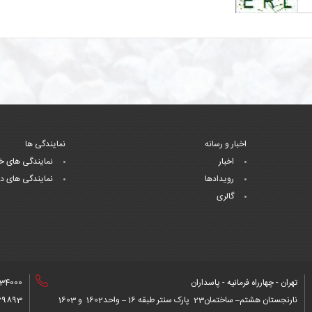
اخبار و رسانه
نمایندگی ها
اخبار
نمایندگی های خ
رویدادها
نمایندگی های د
گالری
تهران - چهارراه فرمانیه - پاسداران
34000+
نارنجستان هشتم– ساختمان23 پارک سنتر طبقه 16 – واحد1602 و 1603
9893+